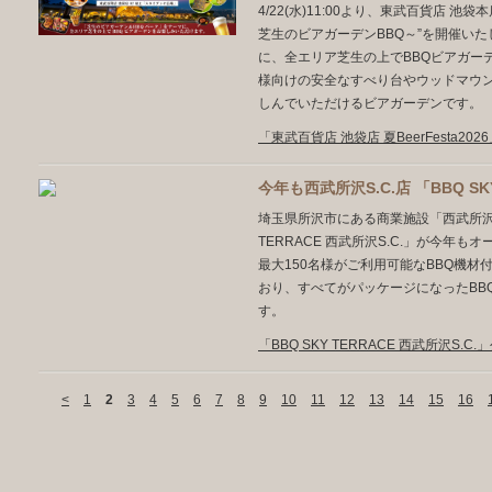
4/22(水)11:00より、東武百貨店 池袋本
芝生のビアガーデンBBQ～”を開催いた
に、全エリア芝生の上でBBQビアガー
様向けの安全なすべり台やウッドマウ
しんでいただけるビアガーデンです。
「東武百貨店 池袋店 夏BeerFesta2
今年も西武所沢S.C.店 「BBQ S
埼玉県所沢市にある商業施設「西武所沢S.
TERRACE 西武所沢S.C.」が今年も
最大150名様がご利用可能なBBQ機
おり、すべてがパッケージになったBB
す。
「BBQ SKY TERRACE 西武所沢S.
<
1
2
3
4
5
6
7
8
9
10
11
12
13
14
15
16