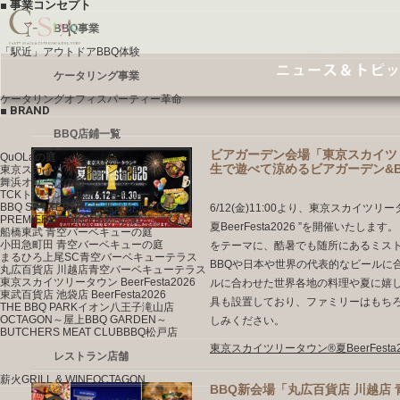
■ 事業コンセプト
BBQ事業
「駅近」
アウトドアBBQ体験
ケータリング事業
ケータリング
オフィスパーティー革命
■ BRAND
BBQ店鋪一覧
ビアガーデン会場「東京スカイツリー
QuOLaの庭
生で遊べて涼めるビアガーデン&B
東京スカイツリータウンの庭
舞浜オリーブの庭
TCKトゥインクルバーベキュー
BBQ SKY TERRACE
西武所沢S.C.店
6/12(金)11:00より、東京スカイ
PREMIERE YOKOHAMAの庭
夏BeerFesta2026 ”を開催いた
船橋東武
青空バーベキューの庭
小田急町田
青空バーベキューの庭
をテーマに、酷暑でも随所にあるミス
まるひろ上尾SC
青空バーベキューテラス
BBQや日本や世界の代表的なビールに
丸広百貨店 川越店
青空バーベキューテラス
東京スカイツリータウン
BeerFesta2026
ルに合わせた世界各地の料理や夏に嬉
東武百貨店 池袋店
BeerFesta2026
具も設置しており、ファミリーはもち
THE BBQ PARK
イオン八王子滝山店
OCTAGON
～屋上BBQ GARDEN～
しみください。
BUTCHERS MEAT CLUB
BBQ松戸店
東京スカイツリータウン®夏BeerFesta
レストラン店舗
薪火GRILL & WINE
OCTAGON
BBQ新会場「丸広百貨店 川越店