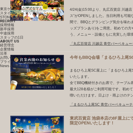
ケータリングブランド一覧
東京ケータリングスタイル
4/24(金)15:00より、丸広百貨店 
スタイリッシュデリ東京
ス”がOPENしました。当日利用も可能
STONE PLATE
RECRUIT
間で、BBQとグランピング気分を味わえる
採用情報
ッズプランあり)をご用意。初めての方
新卒採用
中途採用
う、メニュー・設備ともに充実した環
スタッフの1日
ABOUT US
「丸広百貨店 川越店 青空バーベキュ
経営理念
企業情報
沿革
今年もBBQ会場「まるひろ上尾S
お問い合わせ
プライバシーポリシー
News & Topics
まるひろ上尾SC屋上に「まるひろ上尾S
いたします。
全てBBQ機材付きのお席で、テーブル
最大128名様がご利用可能です。初め
喫いただけます。日よけ・雨よけのテン
「まるひろ上尾SC 青空バーベキュー
東武百貨店 池袋本店の8F屋上にて「
限定OPENいたします！