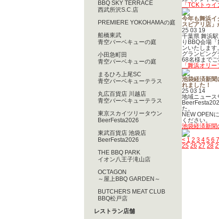
BBQ SKY TERRACE
「TCKトゥ
西武所沢S.C.店
今年も舞浜イ
PREMIERE YOKOHAMAの庭
スピアリ店」
25 03 19
船橋東武
千葉県 舞浜駅
青空バーベキューの庭
りBBQ会場
ンいたします
グランピング
小田急町田
68名様まで
青空バーベキューの庭
「舞浜オリー
まるひろ上尾SC
池袋経済新聞に
青空バーベキューテラス
れました！
25 03 14
丸広百貨店 川越店
地域ニュース
青空バーベキューテラス
BeerFest
た。
東京スカイツリータウン
NEW OP
BeerFesta2026
ください。
池袋経済新聞
東武百貨店 池袋店
BeerFesta2026
<
1
2
3
4
5
6
25
26
27
28
2
THE BBQ PARK
イオン八王子滝山店
OCTAGON
～屋上BBQ GARDEN～
BUTCHERS MEAT CLUB
BBQ松戸店
レストラン店舗