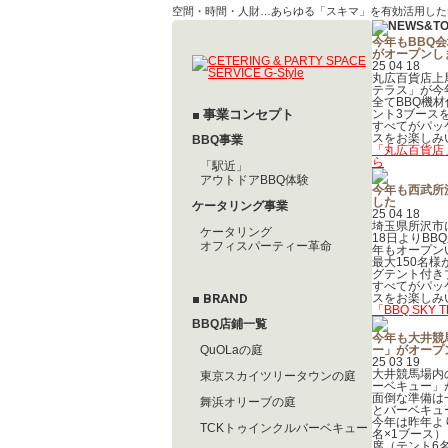
空間・時間・人財…あらゆる「スキマ」を有効活用したサー
今年もBBQ
がオープンし
25 04 18
丸広百貨店上
テラス」が今
全てBBQ機
■ 事業コンセプト
ント3ブース
すべてがパッ
スをお楽しみ
BBQ事業
「丸広百貨店
ら
「駅近」
アウトドアBBQ体験
今年も西武所沢S
した
ケータリング事業
25 04 18
埼玉県所沢市
ケータリング
18日よりBBQ
オフィスパーティー革命
年もオープン
最大150名
グテント付き
すべてがパッ
■ BRAND
スをお楽しみ
「BBQ SKY
BBQ店鋪一覧
今年も大井競
QuOLaの庭
ー」がオープ
25 03 19
大井競馬場内
東京スカイツリータウンの庭
ーベキュー」
面倒な準備は
舞浜オリーブの庭
とバーベキュ
今年は昨年よ
TCKトゥインクルバーベキュー
名×1ブース）
席（テント6