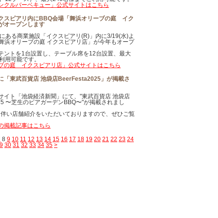
インクルバーベキュー」公式サイトはこちら
クスピアリ内にBBQ会場「舞浜オリーブの庭 イク
がオープンします
にある商業施設「イクスピアリ(R)」内に3/19(水)よ
「舞浜オリーブの庭 イクスピアリ店」が今年もオープ
。
テントを1台設置し、テーブル席を12台設置、最大
ご利用可能です。
ブの庭 イクスピアリ店」公式サイトはこちら
「東武百貨店 池袋店BeerFesta2025」が掲載さ
サイト「池袋経済新聞」にて、"東武百貨店 池袋店
a2025 〜芝生のビアガーデンBBQ〜"が掲載されまし
ENに伴い店舗紹介をいただいておりますので、ぜひご覧
の掲載記事はこちら
7
8
9
10
11
12
13
14
15
16
17
18
19
20
21
22
23
24
9
30
31
32
33
34
35
>