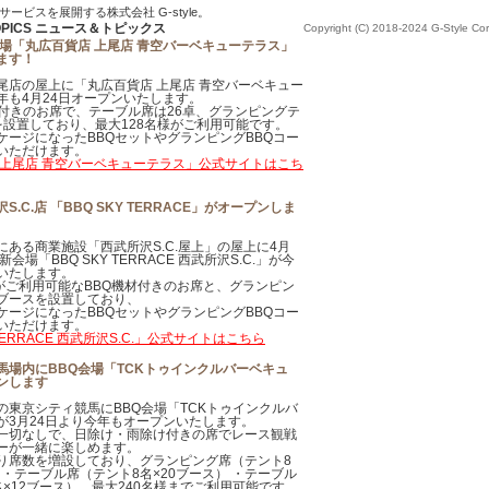
ビスを展開する株式会社 G-style。
Copyright (C) 2018-2024 G-Style Corp
会場「丸広百貨店 上尾店 青空バーベキューテラス」
ます！
尾店の屋上に「丸広百貨店 上尾店 青空バーベキュー
年も4月24日オープンいたします。
材付きのお席で、テーブル席は26卓、グランピングテ
を設置しており、最大128名様がご利用可能です。
ケージになったBBQセットやグランピングBBQコー
いただけます。
 上尾店 青空バーベキューテラス」公式サイトはこち
.C.店 「BBQ SKY TERRACE」がオープンしま
にある商業施設「西武所沢S.C.屋上」の屋上に4月
新会場「BBQ SKY TERRACE 西武所沢S.C.」が今
いたします。
様がご利用可能なBBQ機材付きのお席と、グランピン
ブースを設置しており、
ケージになったBBQセットやグランピングBBQコー
いただけます。
 TERRACE 西武所沢S.C.」公式サイトはこちら
馬場内にBBQ会場「TCKトゥインクルバーベキュ
ンします
の東京シティ競馬にBBQ会場「TCKトゥインクルバ
が3月24日より今年もオープンいたします。
一切なしで、日除け・雨除け付きの席でレース観戦
ーが一緒に楽しめます。
り席数を増設しており、グランピング席（テント8
 ・テーブル席（テント8名×20ブース） ・テーブル
名×12ブース）、最大240名様までご利用可能です。