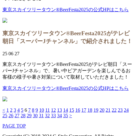
東京スカイツリータウン®BeerFesta2025の公式HPはこちら
東京スカイツリータウン®BeerFesta2025がテレビ
朝日「スーパーJチャンネル」で紹介されました！
25 06 27
東京スカイツリータウン®BeerFesta2025がテレビ朝日「スー
パーJチャンネル」で、暑い中ビアガーデンを楽しんでるお
客様の様子や暑さ対策について取材していただきました！
東京スカイツリータウン®BeerFesta2025の公式HPはこちら
<
1
2
3
4
5
6
7
8
9
10
11
12
13
14
15
16
17
18
19
20
21
22
23
24
25
26
27
28
29
30
31
32
33
34
35
>
PAGE TOP