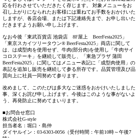
応を行わさせていただきたく存じます。 対象メニューをお
召し上がりになられたお客様には重ねてお手数をおかけいた
しますが、各店会場、または下記連絡先まで、お申し出いた
だきますようお願い申し上げます。
なお今後「東武百貨店 池袋店 8F屋上 BeerFesta2025」
「東京スカイツリータウン® BeerFesta2025」両店に関して
は、は成型肉を使用せず、牛肉(部分肉)を使用し「牛肉サイ
コロステーキ」を継続して販売し、「東急プラザ 蒲田
BeerFesta2025」に関してはメニュー表記に「成型肉使用」の
表記を追加し販売を継続して参る所存です。品質管理及び品
質向上に社員一同努めて参ります。
改めまして、このたびは多大なご迷惑をおかけいたしました
事、深くお詫び申し上げます。今後はこのような事がないよ
う、再発防止に努めてまいります。
■お問合せ窓口
株式会社G-style
担当者名：堀口・島仲
ダイヤルイン：03-6303-0056（受付時間：午前10時～午後7