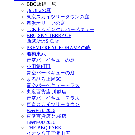
BBQ店鋪一覧
QuOLaの庭
東京スカイツリータウンの庭
舞浜オリーブの庭
TCKトゥインクルバーベキュー
BBQ SKY TERRACE
西武所沢S.C.店
PREMIERE YOKOHAMAの庭
船橋東武
青空バーベキューの庭
小田急町田
青空バーベキューの庭
まるひろ上尾SC
青空バーベキューテラス
丸広百貨店 川越店
青空バーベキューテラス
東京スカイツリータウン
BeerFesta2026
東武百貨店 池袋店
BeerFesta2026
THE BBQ PARK
イオン八王子滝山店