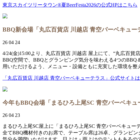
東京スカイツリータウン®夏BeerFesta2026の公式HPはこちら
BBQ新会場「丸広百貨店 川越店 青空バーベキュ
26 04 24
4/24(金)15:00より、丸広百貨店 川越店 屋上にて、“
BBQ空間で、BBQとグランピング気分を味わえる4つのBBQ
用いただけるよう、メニュー・設備ともに充実した環境を整
「丸広百貨店 川越店 青空バーベキューテラス」公式サイト
今年もBBQ会場「まるひろ上尾SC 青空バーベキ
26 04 23
まるひろ上尾SC屋上に「まるひろ上尾SC 青空バーベキュー
全てBBQ機材付きのお席で、テーブル席は26卓、グランピ
気分を満喫いただけます。日よけ・雨よけのテントもあるので