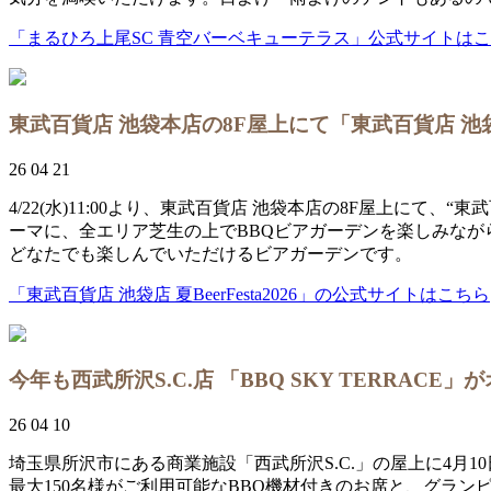
「まるひろ上尾SC 青空バーベキューテラス」公式サイトは
東武百貨店 池袋本店の8F屋上にて「東武百貨店 池袋店 
26 04 21
4/22(水)11:00より、東武百貨店 池袋本店の8F屋上にて、“
ーマに、全エリア芝生の上でBBQビアガーデンを楽しみな
どなたでも楽しんでいただけるビアガーデンです。
「東武百貨店 池袋店 夏BeerFesta2026」の公式サイトはこちら
今年も西武所沢S.C.店 「BBQ SKY TERRACE
26 04 10
埼玉県所沢市にある商業施設「西武所沢S.C.」の屋上に4月10日よ
最大150名様がご利用可能なBBQ機材付きのお席と、グラ