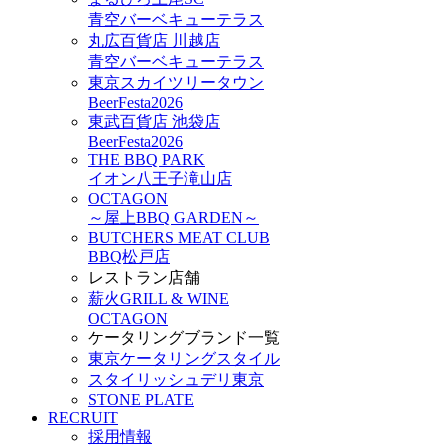
青空バーベキューテラス
丸広百貨店 川越店
青空バーベキューテラス
東京スカイツリータウン
BeerFesta2026
東武百貨店 池袋店
BeerFesta2026
THE BBQ PARK
イオン八王子滝山店
OCTAGON
～屋上BBQ GARDEN～
BUTCHERS MEAT CLUB
BBQ松戸店
レストラン店舗
薪火GRILL & WINE
OCTAGON
ケータリングブランド一覧
東京ケータリングスタイル
スタイリッシュデリ東京
STONE PLATE
RECRUIT
採用情報