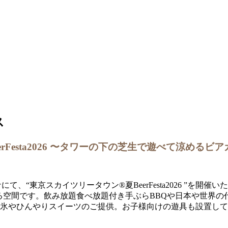
esta2026 〜タワーの下の芝生で遊べて涼めるビア
ーナにて、“東京スカイツリータウン®夏BeerFesta2026 
る空間です。飲み放題食べ放題付き手ぶらBBQや日本や世界
き氷やひんやりスイーツのご提供。お子様向けの遊具も設置し