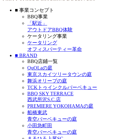
■ 事業コンセプト
BBQ事業
「駅近」
アウトドアBBQ体験
ケータリング事業
ケータリング
オフィスパーティー革命
■ BRAND
BBQ店鋪一覧
QuOLaの庭
東京スカイツリータウンの庭
舞浜オリーブの庭
TCKトゥインクルバーベキュー
BBQ SKY TERRACE
西武所沢S.C.店
PREMIERE YOKOHAMAの庭
船橋東武
青空バーベキューの庭
小田急町田
青空バーベキューの庭
まるひろ上尾SC