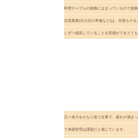
料理テーブルの装飾にはまっているので装飾
目黒業務(次の日の準備など)は、何度もや
しずつ成長していることを実感ができとても
自分の仕事の
苦労するところ・
難しい部分
日々体力をかなり使う仕事で、疲れが溜まっ
て体調管理は課題だと感じています。