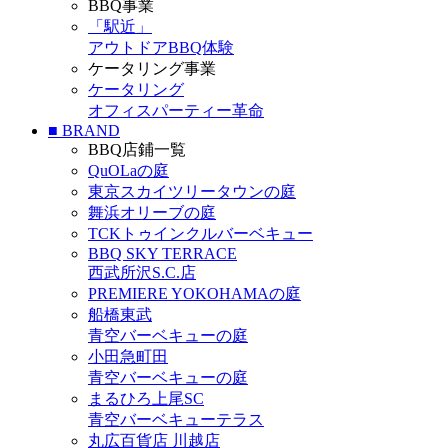
BBQ事業
「駅近」
アウトドアBBQ体験
ケータリング事業
ケータリング
オフィスパーティー革命
■ BRAND
BBQ店鋪一覧
QuOLaの庭
東京スカイツリータウンの庭
舞浜オリーブの庭
TCKトゥインクルバーベキュー
BBQ SKY TERRACE
西武所沢S.C.店
PREMIERE YOKOHAMAの庭
船橋東武
青空バーベキューの庭
小田急町田
青空バーベキューの庭
まるひろ上尾SC
青空バーベキューテラス
丸広百貨店 川越店