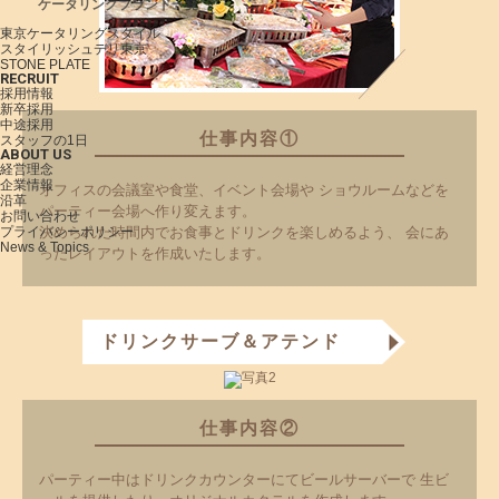
ケータリングブランド一覧
東京ケータリングスタイル
スタイリッシュデリ東京
STONE PLATE
RECRUIT
採用情報
新卒採用
中途採用
仕事内容①
スタッフの1日
ABOUT US
経営理念
企業情報
オフィスの会議室や食堂、イベント会場や
ショウルームなどを
沿革
パーティー会場へ作り変えます。
お問い合わせ
プライバシーポリシー
決められた時間内でお食事とドリンクを楽しめるよう、
会にあ
News & Topics
ったレイアウトを作成いたします。
ドリンクサーブ＆アテンド
仕事内容②
パーティー中はドリンクカウンターにてビールサーバーで
生ビ