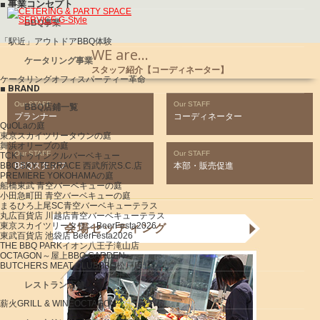
■ 事業コンセプト
BBQ事業
「駅近」
アウトドアBBQ体験
WE are...
ケータリング事業
スタッフ紹介【コーディネーター】
ケータリング
オフィスパーティー革命
■ BRAND
Our STAFF
Our STAFF
BBQ店鋪一覧
プランナー
コーディネーター
QuOLaの庭
東京スカイツリータウンの庭
舞浜オリーブの庭
Our STAFF
Our STAFF
TCKトゥインクルバーベキュー
BBQ SKY TERRACE
BBQスタッフ
西武所沢S.C.店
本部・販売促進
PREMIERE YOKOHAMAの庭
船橋東武
青空バーベキューの庭
小田急町田
青空バーベキューの庭
まるひろ上尾SC
青空バーベキューテラス
丸広百貨店 川越店
青空バーベキューテラス
東京スカイツリータウン
BeerFesta2026
会場セッティング
東武百貨店 池袋店
BeerFesta2026
THE BBQ PARK
イオン八王子滝山店
OCTAGON
～屋上BBQ GARDEN～
BUTCHERS MEAT CLUB
BBQ松戸店
レストラン店舗
薪火GRILL & WINE
OCTAGON